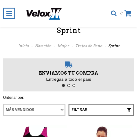
0
Sprint
Inicio
-
Natación
-
Mujer
-
Trajes de Baño
-
Sprint
ENVIAMOS TU COMPRA
Entregas a todo el país
Ordenar por:
FILTRAR