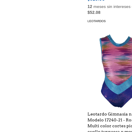
12
meses sin intereses
$52.08
LEOTARDOS
Leotardo Gimnasia n
Modelo 17240-21 - Ro
Multi color cortes pi
cuello turquesa y mo