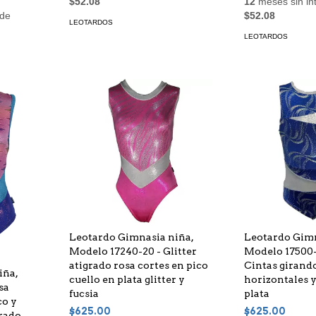
$52.08
12
meses sin in
 de
$52.08
LEOTARDOS
LEOTARDOS
Leotardo Gimnasia niña,
Leotardo Gimn
Modelo 17240-20 - Glitter
Modelo 17500-
atigrado rosa cortes en pico
Cintas girando
iña,
cuello en plata glitter y
horizontales y
sa
fucsia
plata
co y
$625.00
$625.00
rado