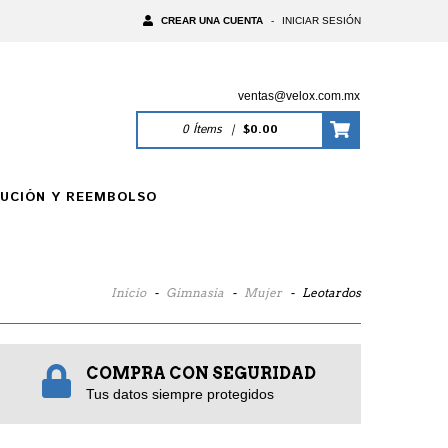
CREAR UNA CUENTA
-
INICIAR SESIÓN
ventas@velox.com.mx
0
Ítems
|
$0.00
LUCIÓN Y REEMBOLSO
Inicio
-
Gimnasia
-
Mujer
-
Leotardos
COMPRA CON SEGURIDAD
Tus datos siempre protegidos