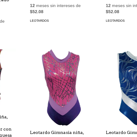
12
meses sin intereses de
12
meses sin in
$52.08
$52.08
 de
LEOTARDOS
LEOTARDOS
iña,
r con
Leotardo Gimnasia niña,
Leotardo Gimn
rquesa