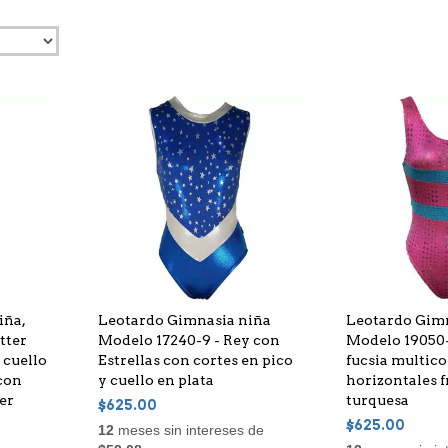
iña,
Leotardo Gimnasia niña
Leotardo Gimn
tter
Modelo 17240-9 - Rey con
Modelo 19050-5
 cuello
Estrellas con cortes en pico
fucsia multico
 con
y cuello en plata
horizontales 
ter
turquesa
$625.00
$625.00
12
meses sin intereses de