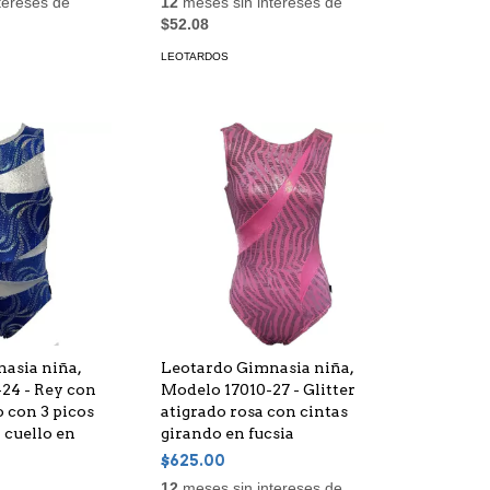
tereses de
12
meses sin intereses de
$52.08
LEOTARDOS
asia niña,
Leotardo Gimnasia niña,
24 - Rey con
Modelo 17010-27 - Glitter
 con 3 picos
atigrado rosa con cintas
 cuello en
girando en fucsia
$625.00
12
meses sin intereses de